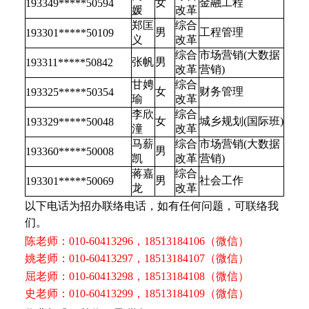
女
金融工程
193349*****50594
媛
改革
郑匡
综合
男
工程管理
193301*****50109
义
改革
综合
市场营销(大数据
张帆
男
193311*****50842
改革
营销)
甘娉
综合
女
财务管理
193325*****50354
瑜
改革
李欣
综合
女
城乡规划(国际班)
193329*****50048
潼
改革
马薪
综合
市场营销(大数据
男
193360*****50008
凯
改革
营销)
蒋嘉
综合
男
社会工作
193301*****50069
龙
改革
以下电话为招办联络电话，如有任何问题，可联络我
们。
陈老师：010-60413296，18513184106（微信）
姚老师：010-60413297，18513184107（微信）
屈老师：010-60413298，18513184108（微信）
史老师：010-60413299，18513184109（微信）