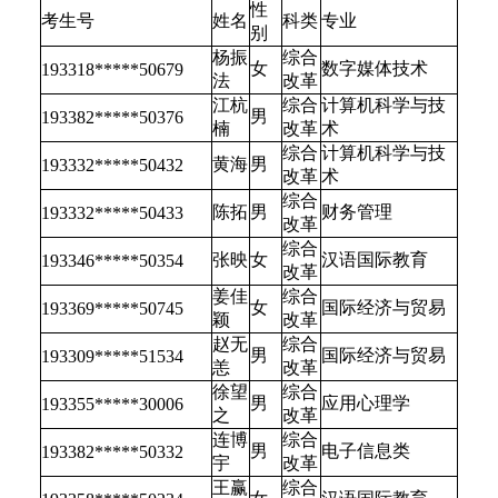
性
考生号
姓名
科类
专业
别
杨振
综合
女
数字媒体技术
193318*****50679
法
改革
江杭
综合
计算机科学与技
男
193382*****50376
楠
改革
术
综合
计算机科学与技
黄海
男
193332*****50432
改革
术
综合
陈拓
男
财务管理
193332*****50433
改革
综合
张映
女
汉语国际教育
193346*****50354
改革
姜佳
综合
女
国际经济与贸易
193369*****50745
颖
改革
赵无
综合
男
国际经济与贸易
193309*****51534
恙
改革
徐望
综合
男
应用心理学
193355*****30006
之
改革
连博
综合
男
电子信息类
193382*****50332
宇
改革
王赢
综合