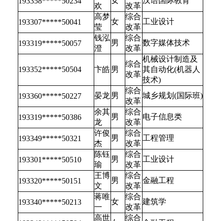
女
汉语国际教育
193358*****50234
欢
改革
高梦
综合
女
工业设计
193307*****50041
莹
改革
钱泓
综合
男
数字媒体技术
193319*****50057
澄
改革
机械设计制造及
综合
193352*****50504
卞皓
男
其自动化(机器人
改革
技术)
综合
晏龙
男
城乡规划(国际班)
193360*****50227
改革
余其
综合
男
电子信息类
193319*****50386
龙
改革
许俊
综合
男
工程管理
193349*****50321
杰
改革
陈钰
综合
男
工业设计
193301*****50510
瑜
改革
王博
综合
男
金融工程
193320*****50151
文
改革
蒋唯
综合
女
建筑学
193340*****50213
一
改革
高世
综合