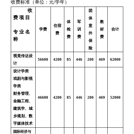
收费标准（单位：元/学年）
收
团
费 项 目
体
体
军
教
意
住宿
检
训
材
学费
合计
专 业 名
外
费
费
费
费
称
保
险
视觉传达设
85
446
200
469
4200
56600
62000
计
设计学类
戏剧与影视
学类
财务管理、
85
446
200
469
4200
46600
52000
金融工程、
建筑学、城
乡规划、数
字媒体技术
国际经济与