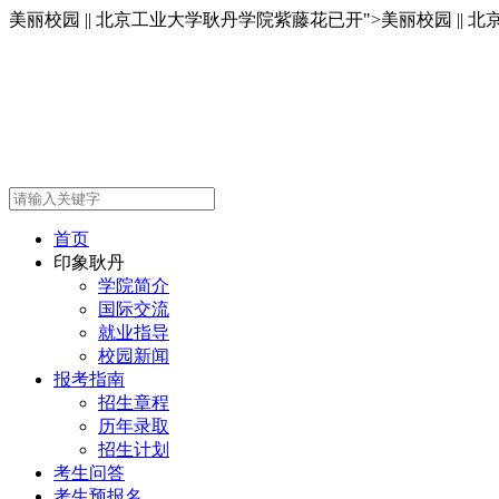
美丽校园 || 北京工业大学耿丹学院紫藤花已开">
美丽校园 ||
首页
印象耿丹
学院简介
国际交流
就业指导
校园新闻
报考指南
招生章程
历年录取
招生计划
考生问答
考生预报名