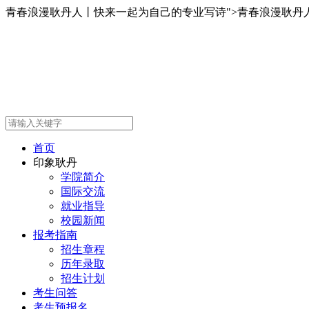
青春浪漫耿丹人丨快来一起为自己的专业写诗">
青春浪漫耿丹
首页
印象耿丹
学院简介
国际交流
就业指导
校园新闻
报考指南
招生章程
历年录取
招生计划
考生问答
考生预报名