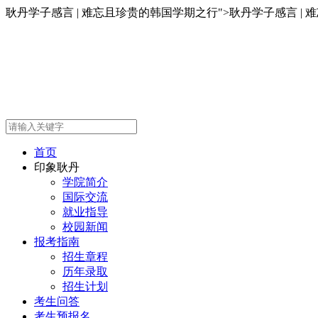
耿丹学子感言 | 难忘且珍贵的韩国学期之行">
耿丹学子感言 | 
首页
印象耿丹
学院简介
国际交流
就业指导
校园新闻
报考指南
招生章程
历年录取
招生计划
考生问答
考生预报名