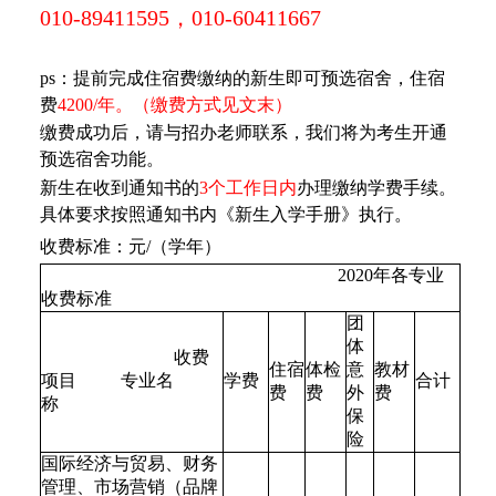
010-89411595，010-60411667
ps：提前完成住宿费缴纳的新生即可预选宿舍，住宿
费
4200/年。（缴费方式见文末）
缴费成功后，请与招办老师联系，我们将为考生开通
预选宿舍功能。
新生在收到通知书的
3个工作日内
办理缴纳学费手续。
具体要求按照通知书内《新生入学手册》执行。
收费标准：元/（学年）
2020年各专业
收费标准
团
体
收费
住宿
体检
意
教材
项目 专业名
学费
合计
费
费
外
费
称
保
险
国际经济与贸易、财务
管理、市场营销（品牌