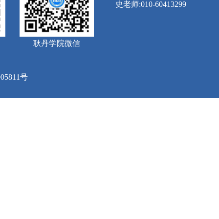
史老师:010-60413299
耿丹学院微信
05811号