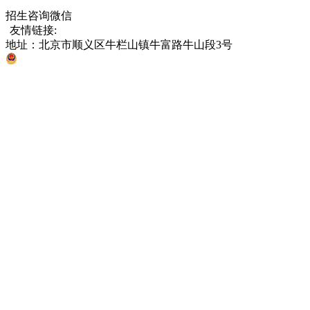
招生咨询微信
友情链接:
中国教育部
北京市教育委员会
各省、直辖市考试院
地址：北京市顺义区牛栏山镇牛富路牛山段3号
京公网安备 11011302005811号