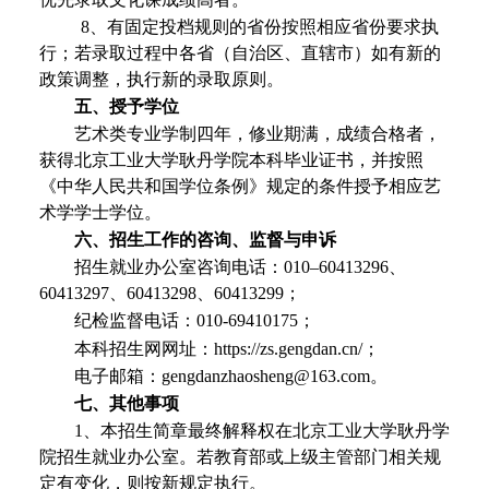
8、有固定投档规则的省份按照相应省份要求执
行；若录取过程中各省（
自治区、直辖市
）如有新的
政策调整，执行新的录取原则。
五
、
授予学位
艺术类专业学制四年，修业期满，成绩合格者，
获得北京工业大学耿丹学院本科毕业证书，并按照
《中华人民共和国学位条例》规定的条件授予相应艺
术学学士学位。
六
、招生工作的咨询、监督与申诉
招生
就业
办公室咨询电话：
010
–
60413296、
60413297、60413298、60413299
；
纪检监督电话：
010-69410175；
本科招生网网址：
https://zs.gengdan.cn/；
电子邮箱：
gengdanzhaosheng@163.com。
七、其他事项
1、本招生简章最终解释权在
北京工业大学耿丹学
院
招生
就业
办公室。若教育部或上级主管部门相关规
定有变化，则按新规定执行。