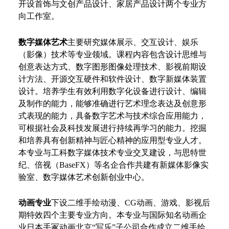
开设首饰与文创产品设计、家居产品设计两个专业方
向工作室。
数字媒体艺术
主要研究媒体展示、交互设计、娱乐
（影像）技术等专业领域。课程内容包含设计思维与
创意表达方式、数字图形图像处理技术、影视前期设
计方法、开源交互硬件和软件设计、数字新媒体装置
设计。培养学生有效利用数字化设备进行设计、编辑
及制作的能力，能够准确进行艺术理念表达及创意形
式表现的能力，具备数字艺术与技术综合应用能力，
可根据社会及科技发展进行持续再学习的能力。挖掘
和培养具有创新精神与匠心精神的应用型专业人才。
本专业与工科数字媒体技术专业交叉建设，与
思特世
纪
、
倍视
（
BaseFX
）
等
名企合作共建有新媒体影像实
验室、数字媒体艺术创新创业中心。
动画
专业
下设二维手绘动漫、
CG动画、游戏、影视后
期特效四个主要专业方向。本专业与国际知名动画企
业日本手冢动画北京“写乐”子公司合作成立二维手绘