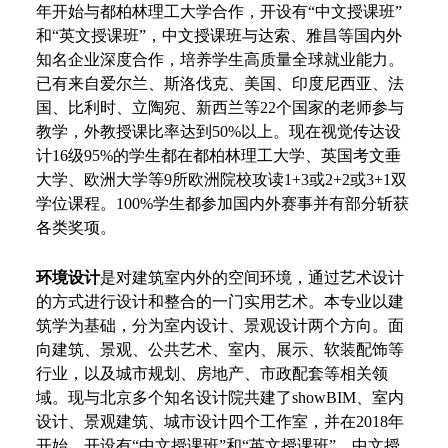
年开始与都柏林理工大学合作，开设有“中文授课班”
和“英文授课班”，中文授课班与
达索、
雅昌等
国内外
知名
企业深度合作，培养学生高质量全球就业能力。
已有来自爱尔兰、斯洛伐克、美国、印度尼西亚、法
国、比利时、立陶宛、新西兰等
22
个国家的老师参与
教学，外教授课比率达到
5
0%
以上。现在视觉传达设
计
1
6
级
9
5%
的学生都在都柏林理工大学、英国考文垂
大学、欧洲大学等
9所欧洲院校攻读1
+3
或
2
+2
或
3
+1
双
学位课程。
1
00%
学生都参加国内外赛事并有部分斩获
各类奖项。
环境设计
是对建筑室内外的空间环境，通过艺术设计
的方式进行设计和整合的一门实用艺术。本专业以建
筑学为基础，分为室内设计、景观设计两个方向。面
向建筑、景观、公共艺术、室内、展示、软装配饰等
行业，以及城市规划、房地产、市政配套等相关领
域。现与北京多个知名设计院共建了
showBIM、室内
设计、景观建筑、城市设计四个工作室，并在2018年
开始，开设有“中文授课班”和“英文授课班”，中文授