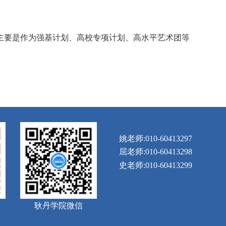
主要是作为强基计划、高校专项计划、高水平艺术团等
姚老师:010-60413297
屈老师:010-60413298
史老师:010-60413299
耿丹学院微信