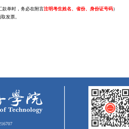
汇款单时，务必在附言
注明考生
姓名、
省份、身份证号码
）
领取发票。
16707