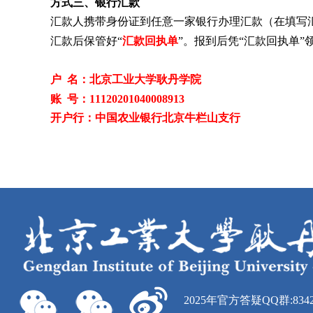
方式三
、银行汇款
汇款人携带身份证到任意一家银行办理汇款（在填写
汇款后保管好“
汇款回执单
”。报到后凭“汇款回执单”
户 名：北京工业大学耿丹学院
账 号：11120201040008913
开户行：中国农业银行北京牛栏山支行
2025年官方答疑QQ群:8342