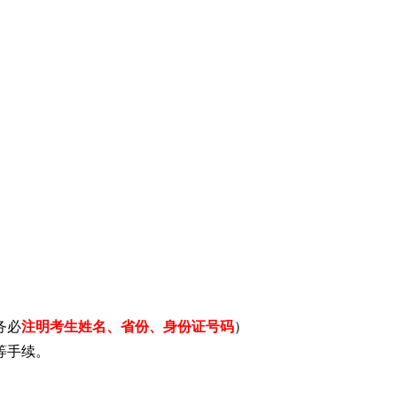
务必
注明考生
姓名、
省份、身份证号码
）
等手续。