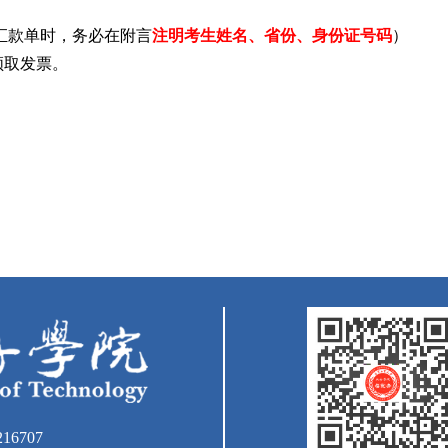
汇款单时，务必在附言
注明考生
姓名、
省份、身份证号码
）
领取发票。
16707