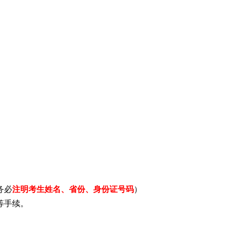
务必
注明考生
姓名、
省份、身份证号码
）
等手续。