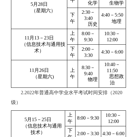
午
化学
生物学
5月28日
（星期六）
2:30－
下
4:40－5:50
3:40
午
地理
历史
上
8:00－
10:30－
11月13－23日
午
9:30
12:00
（信息技术与通用技
下
2:00－
术）
4:30－6:00
午
3:30
10:40－
8:30－
11月26日
上
11:50
9:40
思想政
（星期六)
午
物理
治
2.2022年普通高中学业水平考试时间安排（2020
级）
上
10:30－
8:00－9:30
5月15－25日
午
12:00
（信息技术与通用
下
技术）
2:00－3:30
4:30－6:00
午