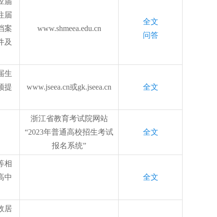
应届
往届
全文
档案
www.shmeea.edu.cn
问答
件及
届生
须提
www.jseea.cn或gk.jseea.cn
全文
浙江省教育考试院网站
“2023年普通高校招生考试
全文
报名系统”
等相
高中
全文
效居