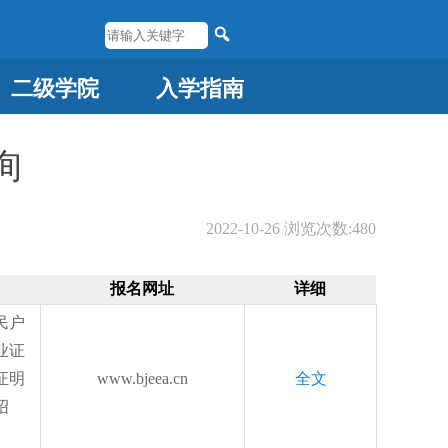
二级学院
入学指南
询
2022-10-26
浏览次数:
480
报名网址
详细
民户
业证
证明
www.bjeea.cn
全文
绍
。