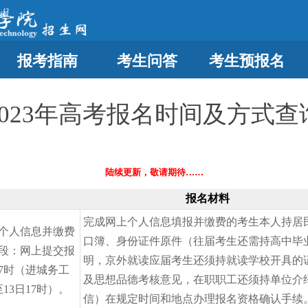
报考指南
考生问答
考生预报名
2023年高考报名时间及方式查
陆续更新，敬请期待……
报名材料
完成网上个人信息填报并缴费的考生本人持居
个人信息并缴费
口簿、身份证件原件（往届考生还需持高中毕
段：网上提交报
明，京外就读应届考生还须持就读学校开具的
17时（进城务工
及思想品德考核意见，在职职工还须持单位介
13日17时）。
信）在规定时间和地点办理报名资格确认手续