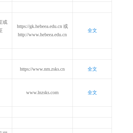
证或
https://gk.hebeea.edu.cn 或
证
全文
http://www.hebeea.edu.cn
https://www.nm.zsks.cn
全文
www.lnzsks.com
全文