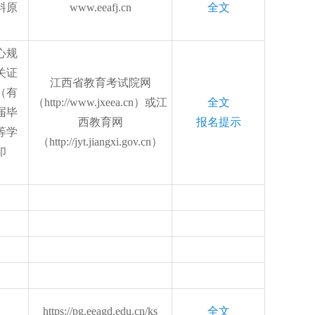
料原
www.eeafj.cn
全文
心规
关证
江西省教育考试院网
（有
（http://www.jxeea.cn）或江
全文
届毕
西教育网
报名提示
等学
（http://jyt.jiangxi.gov.cn）
印
https://pg.eeagd.edu.cn/ks
全文