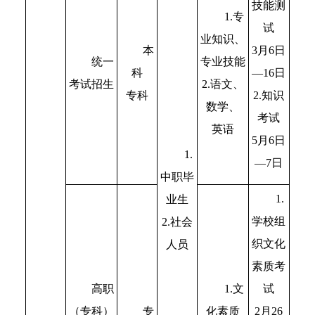
技能测
1.专
试
业知识、
本
3月6日
统一
专业技能
科
—16日
考试招生
2.语文、
专科
2.知识
数学、
考试
英语
5月6日
1.
—7日
中职毕
1.
业生
学校组
2.社会
织文化
人员
素质考
试
高职
1.文
专
2月26
（专科）
化素质