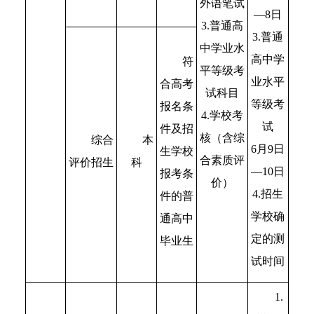
外语笔试
—8日
3.普通高
3.普通
中学业水
高中学
符
平等级考
业水平
合高考
试科目
等级考
报名条
4.学校考
试
件及招
核（含综
本
综合
6月9日
生学校
合素质评
科
评价招生
—10日
报考条
价）
4.招生
件的普
学校确
通高中
定的测
毕业生
试时间
1.