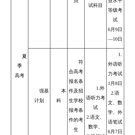
员
业水平
试科目
等级考
试
6月9日
—10日
1.
夏
符
外语听
季
合高考
力考试
高考
报名条
1月8日
1.外
本
件及招
强基
2.语
语听力考
科
生学校
计划
文、数
试
报考条
学、外
2.语文、
件的考
语笔试
数学、
生
6月7日