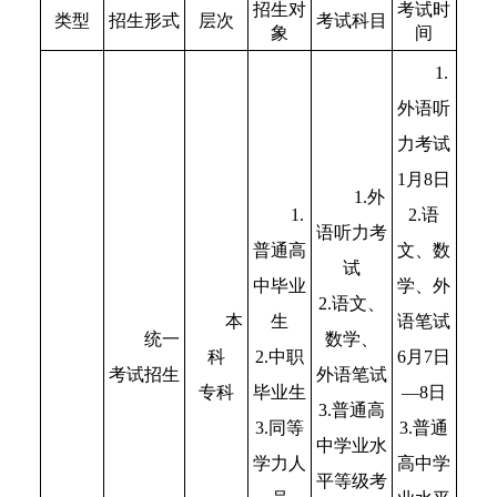
招生对
考试时
类型
招生形式
层次
考试科目
象
间
1.
外语听
力考试
1月8日
1.外
1.
2.语
语听力考
普通高
文、数
试
中毕业
学、外
2.语文、
本
生
语笔试
统一
数学、
科
2.中职
6月7日
考试招生
外语笔试
专科
毕业生
—8日
3.普通高
3.同等
3.普通
中学业水
学力人
高中学
平等级考