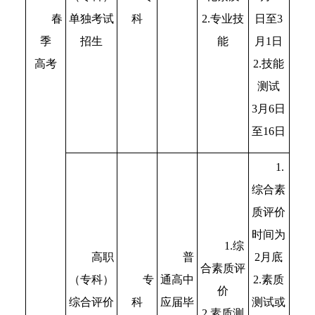
春
科
日至3
单独考试
2.专业技
季
月1日
招生
能
高考
2.技能
测试
3月6日
至16日
1.
综合素
质评价
时间为
1.综
普
2月底
高职
合素质评
专
通高中
2.素质
（专科）
价
科
应届毕
测试或
综合评价
2.素质测