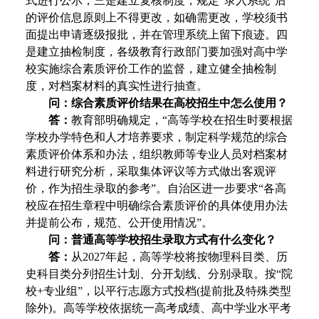
式进行公示；三是建立复核制度，规定“录入系统”后
的评价信息原则上不得更改，如确需更改，学校须书
面提出申请逐级报批，并在管理系统上留下痕迹。四
是建立抽检制度，各级教育行政部门要加强对高中学
校实施综合素质评价工作的监督，建立健全抽检制
度，对档案材料的真实性进行抽查。
问：综合素质评价结果在高校招生中怎么使用？
答：
教育部明确规定，“高等学校在招生时要根据
学校办学特色和人才培养要求，制定科学规范的综合
素质评价体系和办法，组织教师等专业人员对档案材
料进行研究分析，采取集体评议等方式做出客观评
价，作为招生录取的参考”。自治区进一步要求“各高
校应在招生章程中明确综合素质评价的具体使用办法
并提前公布，规范、公开使用情况”。
问：普通高等学校招生录取方式有什么变化？
答：
从2027年起，高等学校将按物理科目类、历
史科目类分列招生计划、分开划线、分别录取。按“院
校+专业组”，以平行志愿方式投档(提前批及特殊类型
除外)。高等学校依据统一高考成绩、高中学业水平考