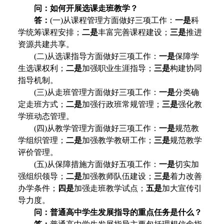
问：如何开展选课走班教学？
答：
(一)从课程管理方面做好三项工作：
一是
科
学统筹课程安排；
二是
丰富完善课程建设；
三是
推进
资源共建共享。
(二)从选课指导方面做好三项工作：
一是
保障学
生选课权利；
二是
加强职业生涯指导；
三是
构建协同
指导机制。
(三)从走班管理方面做好三项工作：
一是
分类确
定走班方式；
二是
加强行政班常规管理；
三是
强化教
学班动态管理。
(四)从教学管理方面做好三项工作：
一是
规范教
学组织管理；
二是
加强教学教研工作；
三是
规范教学
评价管理。
(五)从保障措施方面做好五项工作：
一是
切实加
强组织领导；
二是
加强教师队伍建设；
三是
着力改善
办学条件；
四是
加强走班教学试点；
五是
加大宣传引
导力度。
问：普通高中学生发展指导的重点任务是什么？