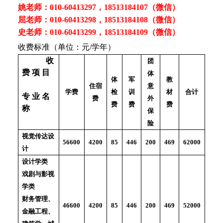
姚老师：010-60413297，18513184107（微信）
屈老师：010-60413298，18513184108（微信）
史老师：010-60413299，18513184109（微信）
收费标准（单位：元/学年）
收
团
费 项 目
体
体
军
教
意
住宿
检
训
材
学费
合计
专 业 名
外
费
费
费
费
称
保
险
视觉传达设
85
446
200
469
4200
56600
62000
计
设计学类
戏剧与影视
学类
财务管理、
85
446
200
469
4200
46600
52000
金融工程、