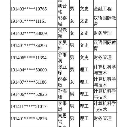
胡晋
男
文史
金融工程
191403*****10765
玮
郭嘉
汉语国际教
女
文史
191401*****11161
城
育
贺竞
女
文史
财务管理
191402*****33009
漪
李昊
汉语国际教
男
文史
191401*****34296
坤
育
谷雨
男
文史
财务管理
191406*****11394
润
张亚
计算机科学
男
理工
191404*****50009
琛
与技术
倪嘉
计算机科学
女
理工
191407*****51186
敏
与技术
孙海
计算机科学
男
理工
191406*****52825
峰
与技术
李秉
计算机科学
男
理工
191411*****51017
燃
与技术
闫思
男
理工
财务管理
191401*****52876
锟