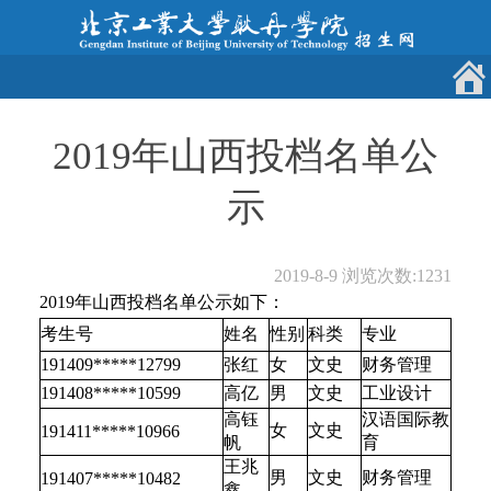
2019年山西投档名单公
示
2019-8-9
浏览次数:
1231
2019年山西投档名单公示如下：
考生号
姓名
性别
科类
专业
191409*****12799
张红
女
文史
财务管理
191408*****10599
高亿
男
文史
工业设计
高钰
汉语国际教
女
文史
191411*****10966
帆
育
王兆
男
文史
财务管理
191407*****10482
鑫