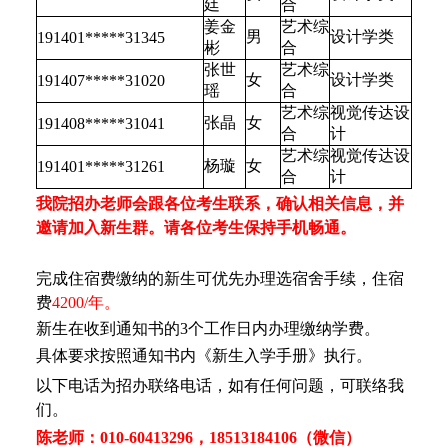
廷
合
姜金
艺术综
男
设计学类
191401*****31345
彬
合
张世
艺术综
女
设计学类
191407*****31020
瑶
合
艺术综
视觉传达设
张晶
女
191408*****31041
合
计
艺术综
视觉传达设
杨璇
女
191401*****31261
合
计
我院招办老师会跟各位考生联系，确认相关信息，并
邀请加入新生群。请各位考生保持手机畅通。
完成住宿费缴纳的新生可优先办理选宿舍手续，住宿
费
4200/年。
新生在收到通知书的3个工作日内办理缴纳学费。
具体要求按照通知书内《新生入学手册》执行。
以下电话为招办联络电话，如有任何问题，可联络我
们。
陈老师：010-60413296，18513184106（微信）