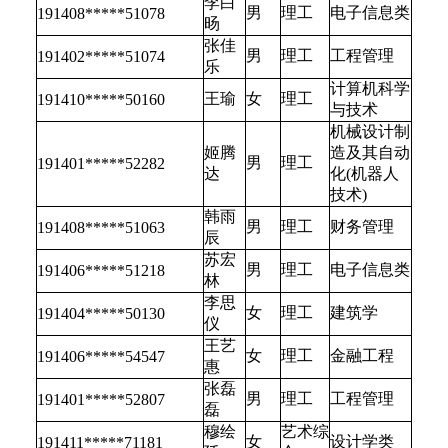
李白
男
理工
电子信息类
191408*****51078
旸
张佳
男
理工
工程管理
191402*****51074
乐
计算机科学
王瑜
女
理工
191410*****50160
与技术
机械设计制
姬腾
造及其自动
男
理工
191401*****52282
达
化(机器人
技术)
韩雨
男
理工
财务管理
191408*****51063
辰
苏宏
男
理工
电子信息类
191406*****51218
林
李思
女
理工
建筑学
191404*****50130
仪
王艺
女
理工
金融工程
191406*****54547
惠
张磊
男
理工
工程管理
191401*****52807
磊
穆绘
艺术综
女
设计学类
191411*****71181