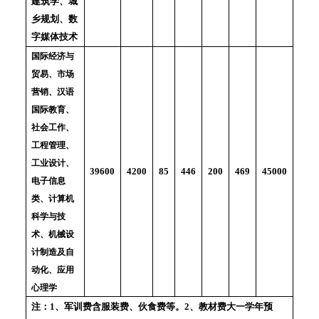
建筑学、城
乡规划、数
字媒体技术
国际经济与
贸易、市场
营销、汉语
国际教育、
社会工作、
工程管理、
工业设计、
85
446
200
469
4200
39600
45000
电子信息
类、计算机
科学与技
术、机械设
计制造及自
动化、应用
心理学
注：1、军训费含服装费、伙食费等。2、教材费大一学年预