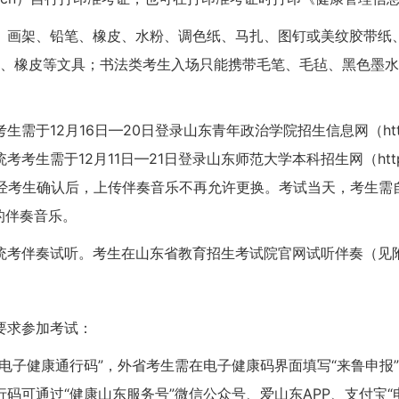
、画架、铅笔、橡皮、水粉、调色纸、马扎、图钉或美纹胶带纸
直尺、橡皮等文具；书法类考生入场只能携带毛笔、毛毡、黑色墨
12月16日—20日登录山东青年政治学院招生信息网（http://z
于12月11日—21日登录山东师范大学本科招生网（https://ww
。经考生确认后，上传伴奏音乐不再允许更换。考试当天，考生需
的伴奏音乐。
统考伴奏试听。考生在山东省教育招生考试院官网试听伴奏（见
要求参加考试：
电子健康通行码”，外省考生需在电子健康码界面填写“来鲁申报
码可通过“健康山东服务号”微信公众号、爱山东APP、支付宝“