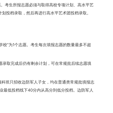
愿。考生所报志愿必须与取得高校专项计划、高水平艺
计划投档录取，然后再进行高水平艺术团投档录取。
+学校”为1个志愿。考生每次填报志愿的数量最多不超
志愿录取完成后仍有剩余计划，可在常规批后续志愿填
预科班只招收边防军人子女，均在普通类常规批填报志
专业最低投档线下40分内从高分到低分投档。边防军人