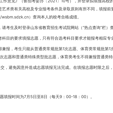
取工作意见》（鲁招考委办〔2021〕10号），并登录拟填报高
是艺术类有关高校及专业报考条件及录取原则有所不同，填报前
wsbm.sdzk.cn）查询本人的校考合格成绩。
请考生及时登录山东省教育招生考试院网站（“热点查询”栏）
考科目的要求填报志愿，只有符合选考科目要求才能报考相应专
兼报，考生只能从普通类常规批第1次志愿、体育类常规批第1次
1次志愿和普通类特殊类型批志愿，体育类考生不得兼报普通类特
提交，避免因意外造成志愿填报无法完成。在填报志愿时限之后
填报时间为7月5日至8日（每天9：00-18：00）。