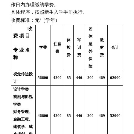
作日内办理缴纳学费。
具体程序，按照新生入学手册执行。
收费标准：元/（学年）
收
团
费 项 目
体
体
军
教
意
住宿
检
训
材
学费
合计
专 业 名
外
费
费
费
费
称
保
险
视觉传达设
85
446
200
469
4200
56600
62000
计
设计学类
戏剧与影视
学类
财务管理、
85
446
200
469
4200
46600
52000
金融工程、
建筑学、城