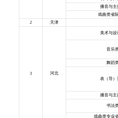
播音与主
戏曲类省
2
天津
美术与设
音乐
舞蹈
河北
3
表（导）
播音与主
书法
戏曲类专业