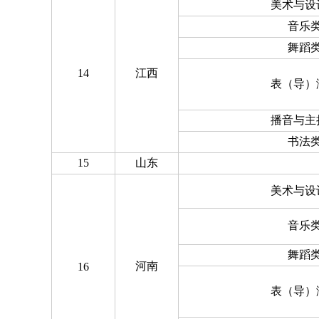
美术与设
音乐
舞蹈
14
江西
表（导）
播音与主
书法
15
山东
美术与设
音乐
舞蹈
河南
16
表（导）