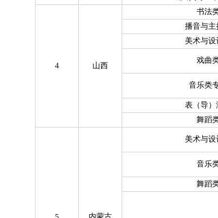
书法
播音与主
美术与设
戏曲
4
山西
音乐类
表（导）
舞蹈
美术与设
音乐
舞蹈
内蒙古
5