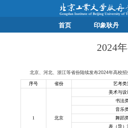
首页
印象耿丹
202
北京、河北、浙江等省份陆续发布2024年高校招生
序号
省份
艺考类
美术与设
书法
音乐
1
北京
舞蹈
表（导）